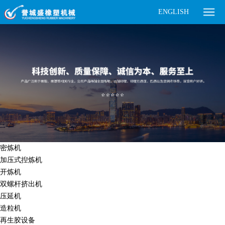
ENGLISH
密炼机
加压式揑炼机
开炼机
双螺杆挤出机
压延机
造粒机
再生胶设备