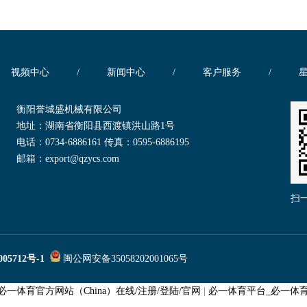
视频中心
/
新闻中心
/
客户服务
/
衡阳誉城盛机械有限公司
地址：湖南省衡阳县西渡镇洪山路1号
电话：0734-6886161 传真：0595-6886195
邮箱：export@qzycs.com
扫
05712号-1
闽公网安备35058202001065号
必一体育官方网站（China）在线/注册/登陆/官网
|
必一体育平台_必一体育