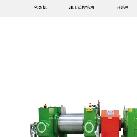
密炼机
加压式揑炼机
开炼机