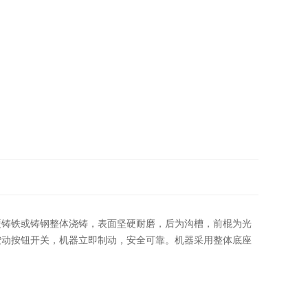
铸铁或铸钢整体浇铸，表面坚硬耐磨，后为沟槽，前棍为光
按动按钮开关，机器立即制动，安全可靠。机器采用整体底座