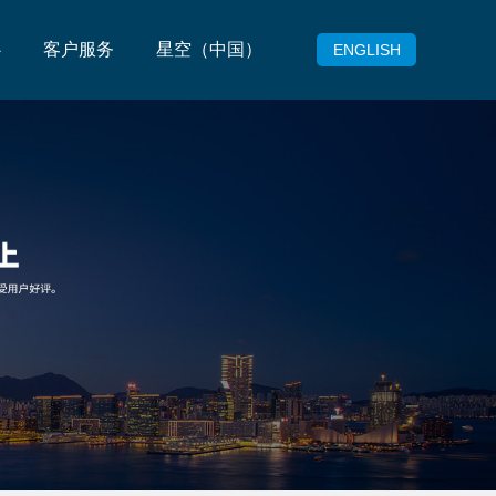
心
客户服务
星空（中国）
ENGLISH