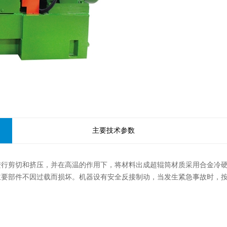
主要技术参数
剪切和挤压，并在高温的作用下，将材料出成超辊筒材质采用合金冷硬
主要部件不因过载而损坏。机器设有安全反接制动，当发生紧急事故时，