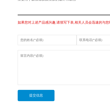
如果您对上述产品感兴趣,请填写下表,相关人员会迅速的与您
提交信息