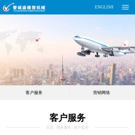
ENGLISH
客户服务
营销网络
客户服务
首页
-
销售服务
- 客户服务