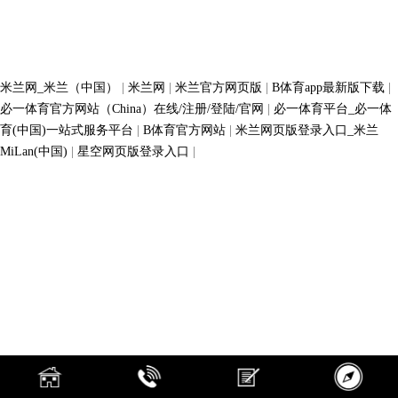
米兰网_米兰（中国）
|
米兰网
|
米兰官方网页版
|
B体育app最新版下载
|
必一体育官方网站（China）在线/注册/登陆/官网
|
必一体育平台_必一体
育(中国)一站式服务平台
|
B体育官方网站
|
米兰网页版登录入口_米兰
MiLan(中国)
|
星空网页版登录入口
|