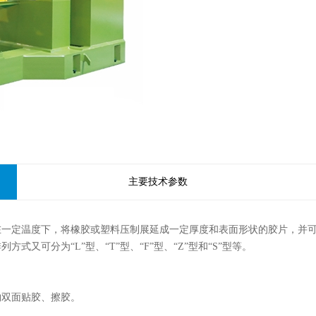
主要技术参数
定温度下，将橡胶或塑料压制展延成一定厚度和表面形状的胶片，并可
又可分为“L”型、“T”型、“F”型、“Z”型和“S”型等。
物双面贴胶、擦胶。