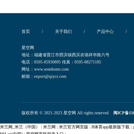
首页
/
关于我们
/
产品中心
/
星空网
地址：福建省晋江市西滨镇西滨农场祥华路六号
电话：0595-85930895 传真：0595-88271185
网址：www.sosidioms.com
邮箱：export@qzycs.com
版权所有 © 2021-2023 星空网 All rights reserved.
闽ICP备110
米兰网_米兰（中国）
|
米兰网
|
米兰官方网页版
|
B体育app最新版下载
|