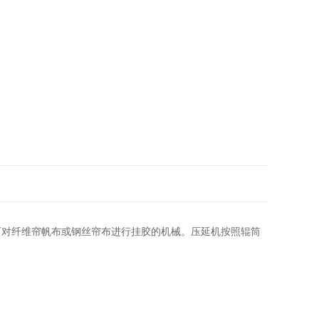
对纤维帘帆布或钢丝帘布进行挂胶的机械。压延机按照辊筒