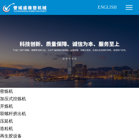
ENGLISH
密炼机
加压式揑炼机
开炼机
双螺杆挤出机
压延机
造粒机
再生胶设备