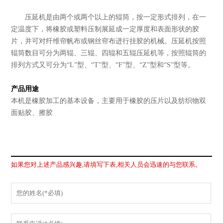
压延机是由两个或两个以上的辊筒，按一定形式排列，在一
定温度下，将橡胶或塑料压制展延成一定厚度和表面形状的胶
片，并可对纤维帘帆布或钢丝帘布进行挂胶的机械。压延机按照
辊筒数目可分为两辊、三辊、四辊和五辊压延机等，按照辊筒的
排列方式又可分为“L”型、“T”型、“F”型、“Z”型和“S”型等。
产品用途
本机是橡胶加工的基本设备，主要用于橡胶的压片以及纺织物双
面贴胶、擦胶
如果您对上述产品感兴趣,请填写下表,相关人员会迅速的与您联系。